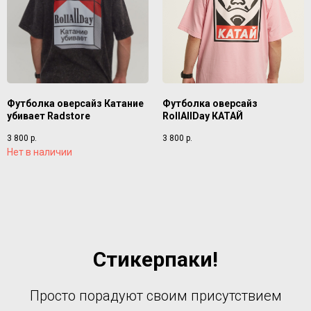
Футболка оверсайз Катание
Футболка оверсайз
убивает Radstore
RollAllDay КАТАЙ
3 800
р.
3 800
р.
Нет в наличии
Стикерпаки!
Просто порадуют своим присутствием