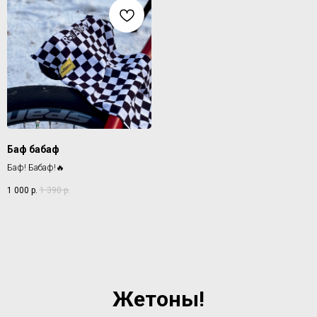
Баф бабаф
Баф! Бабаф!🔥
1 000
р.
1 390
р.
Жетоны!